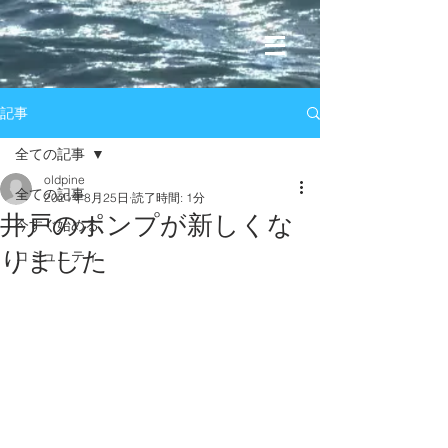
記事
全ての記事
oldpine
全ての記事
2021年8月25日
読了時間: 1分
井戸のポンプが新しくな
今すぐ始める
りました
コミュニティ